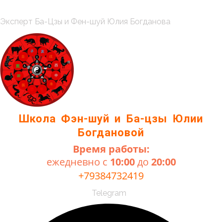
Перейти
к
Меню
Эксперт Ба-Цзы и Фен-шуй Юлия Богданова
содержимому
Школа Фэн-шуй и Ба-цзы Юлии
Богдановой
Время работы:
ежедневно с
10:00
до
20:00
+79384732419
Telegram