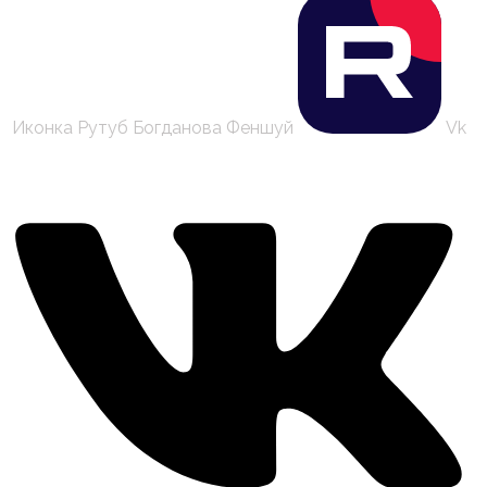
Иконка Рутуб Богданова Феншуй
Vk