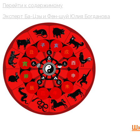
Перейти к содержимому
Эксперт Ба-Цзы и Фен-шуй Юлия Богданова
Ш