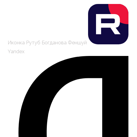
Иконка Рутуб Богданова Феншуй
Yandex