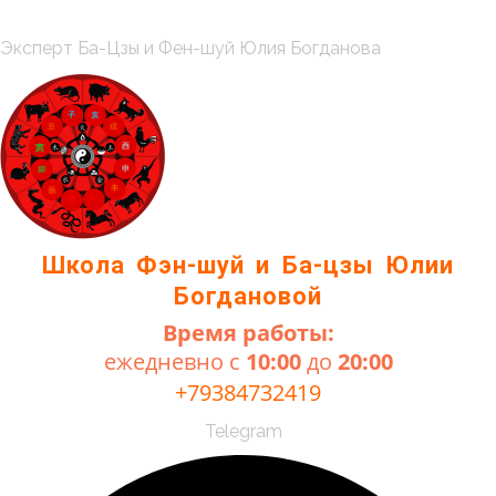
Перейти
к
Меню
Эксперт Ба-Цзы и Фен-шуй Юлия Богданова
содержимому
Школа Фэн-шуй и Ба-цзы Юлии
Богдановой
Время работы:
ежедневно с
10:00
до
20:00
+79384732419
Telegram