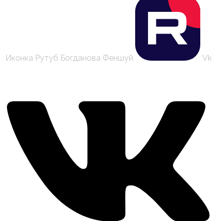
Иконка Рутуб Богданова Феншуй
Vk