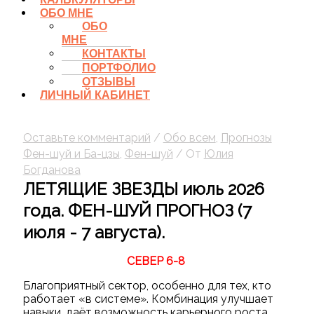
ОБО МНЕ
ОБО
МНЕ
КОНТАКТЫ
ПОРТФОЛИО
ОТЗЫВЫ
ЛИЧНЫЙ КАБИНЕТ
Оставьте комментарий
/
Обо всем
,
Прогнозы
Фен-шуй и Ба-цзы
,
Фен-шуй
/ От
Юлия
Богданова
ЛЕТЯЩИЕ ЗВЕЗДЫ июль 2026
года. ФЕН-ШУЙ ПРОГНОЗ (7
июля - 7 августа).
СЕВЕР 6-8
Благоприятный сектор, особенно для тех, кто
работает «в системе». Комбинация улучшает
навыки, даёт возможность карьерного роста,