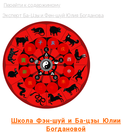
Перейти к содержимому
Эксперт Ба-Цзы и Фен-шуй Юлия Богданова
Школа Фэн-шуй и Ба-цзы Юлии
Богдановой