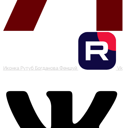
Иконка Рутуб Богданова Феншуй
Vk