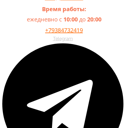
Время работы:
ежедневно с
10:00
до
20:00
+79384732419
Telegram