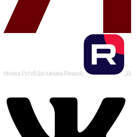
Иконка Рутуб Богданова Феншуй
Vk