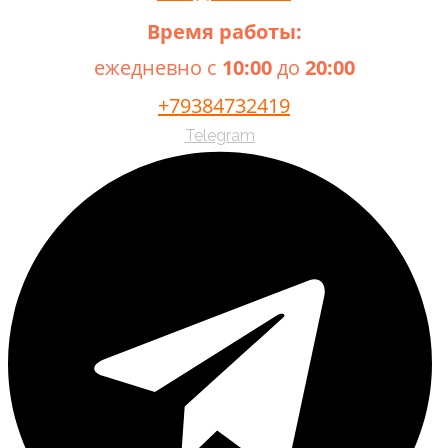
Время работы:
ежедневно с
10:00
до
20:00
+79384732419
Telegram