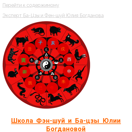
Перейти к содержимому
Эксперт Ба-Цзы и Фен-шуй Юлия Богданова
Школа Фэн-шуй и Ба-цзы Юлии
Богдановой