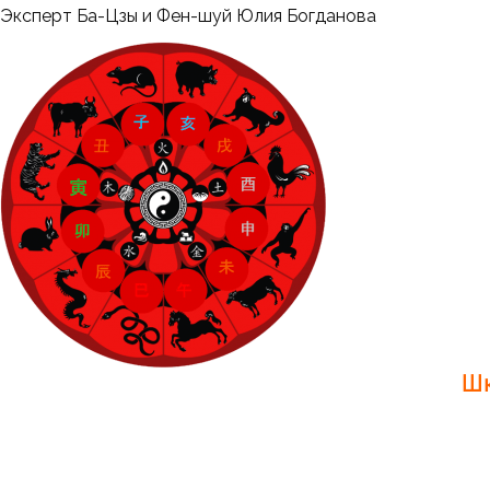
Перейти
Меню
Эксперт Ба-Цзы и Фен-шуй Юлия Богданова
к
содержимому
Шк