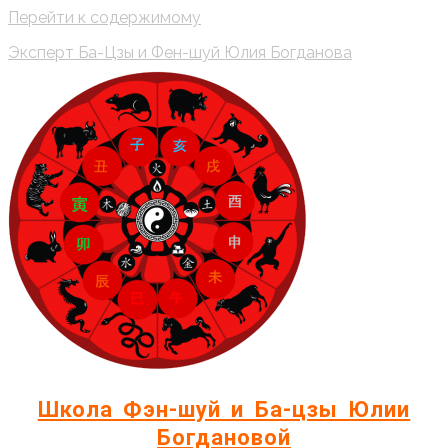
Перейти к содержимому
Эксперт Ба-Цзы и Фен-шуй Юлия Богданова
Школа Фэн-шуй и Ба-цзы Юлии
Богдановой