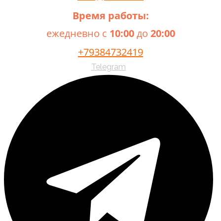
Время работы:
ежедневно с
10:00
до
20:00
+79384732419
Telegram