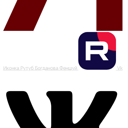
Иконка Рутуб Богданова Феншуй
Vk