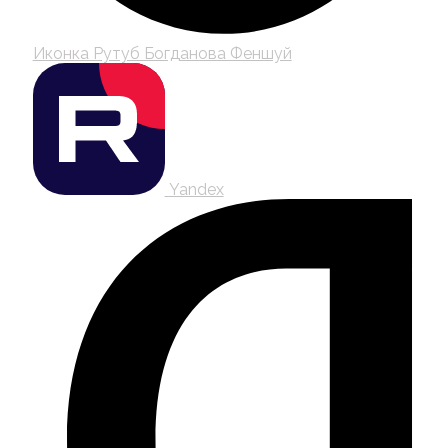
Иконка Рутуб Богданова Феншуй
Yandex