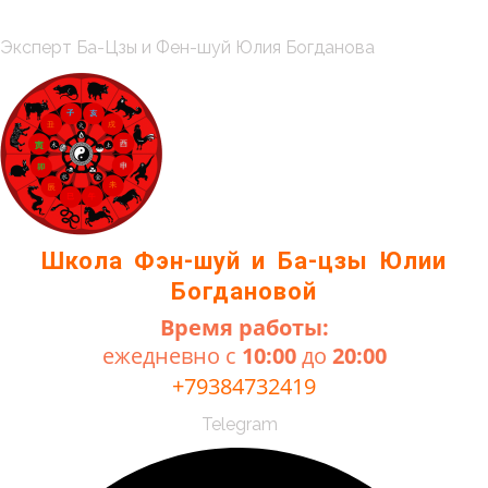
Перейти
к
Меню
Эксперт Ба-Цзы и Фен-шуй Юлия Богданова
содержимому
Школа Фэн-шуй и Ба-цзы Юлии
Богдановой
Время работы:
ежедневно с
10:00
до
20:00
+79384732419
Telegram