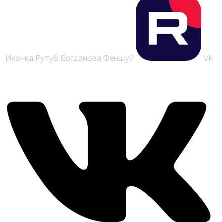
Иконка Рутуб Богданова Феншуй
Vk