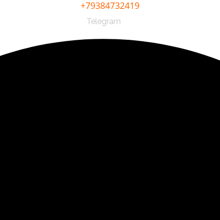
+79384732419
Telegram