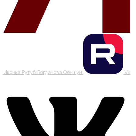
Иконка Рутуб Богданова Феншуй
Vk