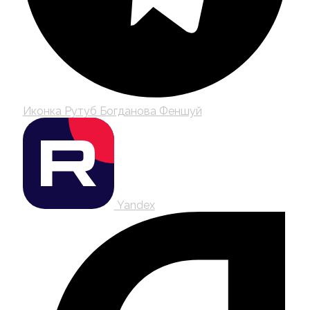
Иконка Рутуб Богданова Феншуй
Yandex