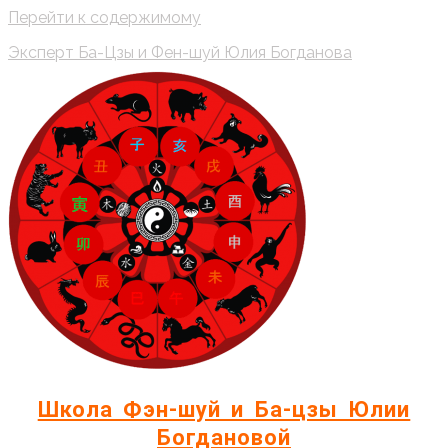
Перейти к содержимому
Эксперт Ба-Цзы и Фен-шуй Юлия Богданова
Школа Фэн-шуй и Ба-цзы Юлии
Богдановой