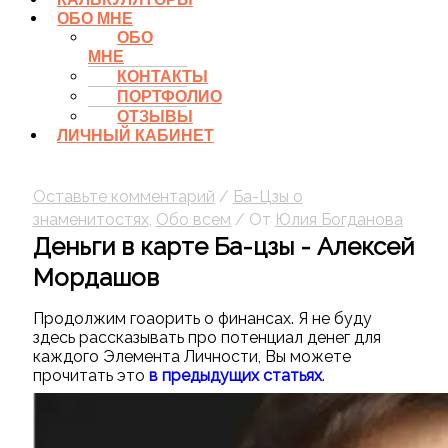
ОБО МНЕ
ОБО
МНЕ
КОНТАКТЫ
ПОРТФОЛИО
ОТЗЫВЫ
ЛИЧНЫЙ КАБИНЕТ
Оставьте комментарий
/
Ба-Цзы о
знаменитостях
,
Обо всем
/ От
Юлия Богданова
Деньги в карте Ба-цзы - Алексей
Мордашов
Продолжим гоаорить о финансах. Я не буду
здесь рассказывать про потенциал денег для
каждого Элемента Личности, Вы можете
прочитать это
в предыдущих статьях
.