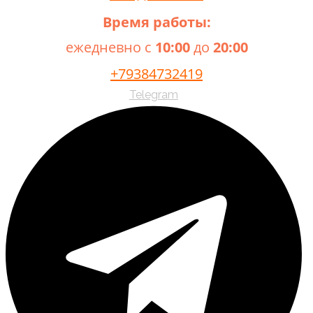
Время работы:
ежедневно с
10:00
до
20:00
+79384732419
Telegram